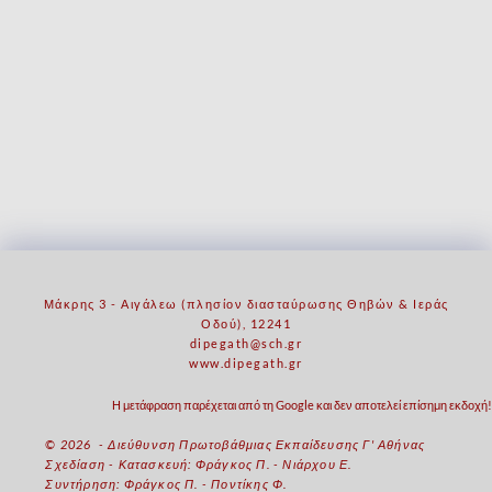
Μάκρης 3 - Αιγάλεω (πλησίον διασταύρωσης Θηβών & Ιεράς
Οδού), 12241
dipegath@sch.gr
www.dipegath.gr
Η μετάφραση παρέχεται από τη Google και δεν αποτελεί επίσημη εκδοχή!
© 2026 - Διεύθυνση Πρωτοβάθμιας Εκπαίδευσης Γ' Αθήνας
Σχεδίαση - Κατασκευή: Φράγκος Π. - Νιάρχου Ε.
Συντήρηση: Φράγκος Π. - Ποντίκης Φ.