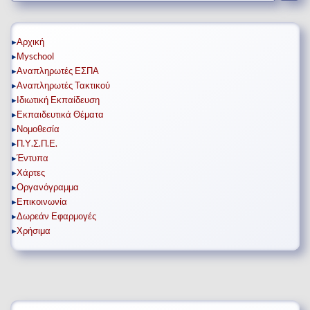
▸
Αρχική
▸
Μyschool
▸
Αναπληρωτές ΕΣΠΑ
▸
Αναπληρωτές Τακτικού
▸
Ιδιωτική Εκπαίδευση
▸
Εκπαιδευτικά Θέματα
▸
Νομοθεσία
▸
Π.Υ.Σ.Π.Ε.
▸
Έντυπα
▸
Χάρτες
▸
Οργανόγραμμα
▸
Επικοινωνία
▸
Δωρεάν Εφαρμογές
▸
Χρήσιμα