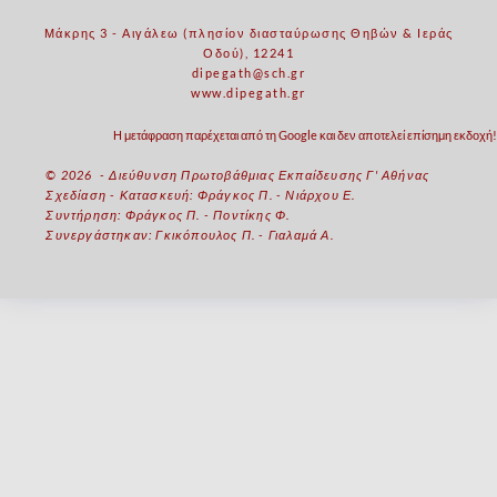
Μάκρης 3 - Αιγάλεω (πλησίον διασταύρωσης Θηβών & Ιεράς
Οδού), 12241
dipegath@sch.gr
www.dipegath.gr
Η μετάφραση παρέχεται από τη Google και δεν αποτελεί επίσημη εκδοχή!
© 2026 - Διεύθυνση Πρωτοβάθμιας Εκπαίδευσης Γ' Αθήνας
Σχεδίαση - Κατασκευή: Φράγκος Π. - Νιάρχου Ε.
Συντήρηση: Φράγκος Π. - Ποντίκης Φ.
Συνεργάστηκαν: Γκικόπουλος Π. - Γιαλαμά Α.