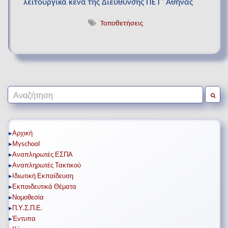
λειτουργικά κενά της Διεύθυνσης ΠΕ Γ΄ Αθήνας
Τοποθετήσεις
Search for:
▸
Αρχική
▸
Μyschool
▸
Αναπληρωτές ΕΣΠΑ
▸
Αναπληρωτές Τακτικού
▸
Ιδιωτική Εκπαίδευση
▸
Εκπαιδευτικά Θέματα
▸
Νομοθεσία
▸
Π.Υ.Σ.Π.Ε.
▸
Έντυπα