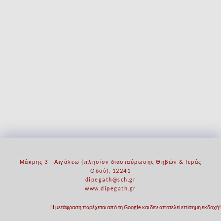
Μάκρης 3 - Αιγάλεω (πλησίον διασταύρωσης Θηβών & Ιεράς
Οδού), 12241
dipegath@sch.gr
www.dipegath.gr
Η μετάφραση παρέχεται από τη Google και δεν αποτελεί επίσημη εκδοχή!