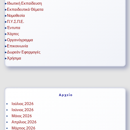
▸
Ιδιωτική Εκπαίδευση
▸
Εκπαιδευτικά Θέματα
▸
Νομοθεσία
▸
Π.Υ.Σ.Π.Ε.
▸
Έντυπα
▸
Χάρτες
▸
Οργανόγραμμα
▸
Επικοινωνία
▸
Δωρεάν Εφαρμογές
▸
Χρήσιμα
Αρχείο
Ιούλιος 2026
Ιούνιος 2026
Μάιος 2026
Απρίλιος 2026
Μάρτιος 2026