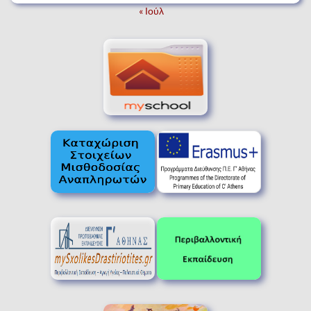
« Ιούλ